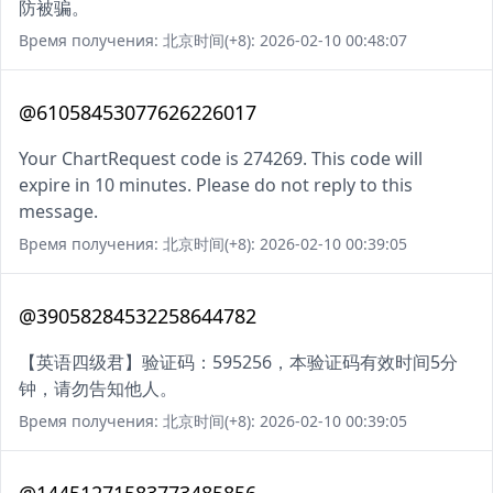
防被骗。
Время получения: 北京时间(+8): 2026-02-10 00:48:07
@61058453077626226017
Your ChartRequest code is 274269. This code will
expire in 10 minutes. Please do not reply to this
message.
Время получения: 北京时间(+8): 2026-02-10 00:39:05
@39058284532258644782
【英语四级君】验证码：595256，本验证码有效时间5分
钟，请勿告知他人。
Время получения: 北京时间(+8): 2026-02-10 00:39:05