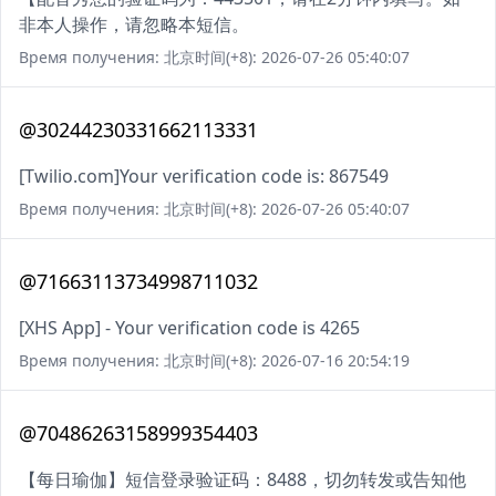
非本人操作，请忽略本短信。
Время получения: 北京时间(+8): 2026-07-26 05:40:07
@30244230331662113331
[Twilio.com]Your verification code is: 867549
Время получения: 北京时间(+8): 2026-07-26 05:40:07
@71663113734998711032
[XHS App] - Your verification code is 4265
Время получения: 北京时间(+8): 2026-07-16 20:54:19
@70486263158999354403
【每日瑜伽】短信登录验证码：8488，切勿转发或告知他