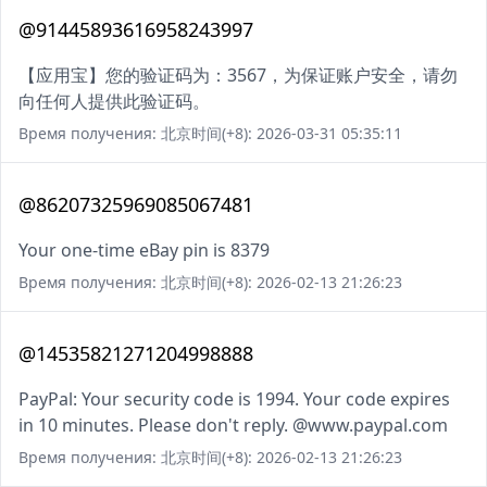
@91445893616958243997
【应用宝】您的验证码为：3567，为保证账户安全，请勿
向任何人提供此验证码。
Время получения: 北京时间(+8): 2026-03-31 05:35:11
@86207325969085067481
Your one-time eBay pin is 8379
Время получения: 北京时间(+8): 2026-02-13 21:26:23
@14535821271204998888
PayPal: Your security code is 1994. Your code expires
in 10 minutes. Please don't reply. @www.paypal.com
Время получения: 北京时间(+8): 2026-02-13 21:26:23