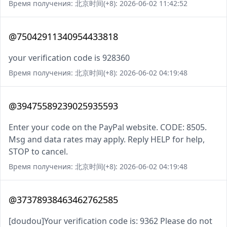
Время получения: 北京时间(+8): 2026-06-02 11:42:52
@75042911340954433818
your verification code is 928360
Время получения: 北京时间(+8): 2026-06-02 04:19:48
@39475589239025935593
Enter your code on the PayPal website. CODE: 8505.
Msg and data rates may apply. Reply HELP for help,
STOP to cancel.
Время получения: 北京时间(+8): 2026-06-02 04:19:48
@37378938463462762585
[doudou]Your verification code is: 9362 Please do not