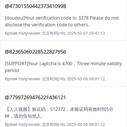
@47301550442373410998
[doudou]Your verification code is: 3378 Please do not
disclose the verification code to others.
Время получения: 北京时间(+8): 2025-03-07 20:41:13
@82365060228522827956
[SUPPORT]Your captcha is 4700，Three minute validity
period
Время получения: 北京时间(+8): 2025-03-06 06:01:12
@77997269476221436121
【人人视频】验证码：512372，本验证码有效时间5分
钟，请勿告知他人。
Время получения: 北京时间(+8): 2025-03-06 06:01:12