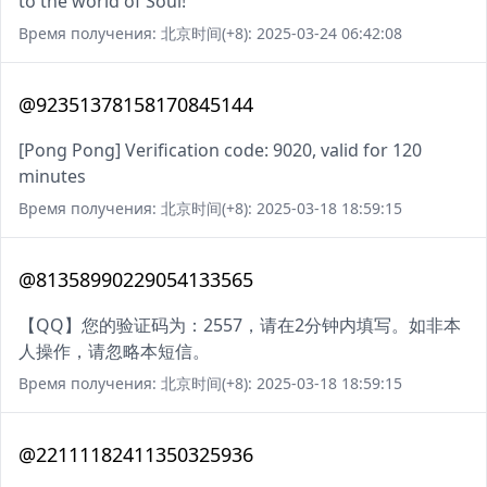
to the world of Soul!
Время получения: 北京时间(+8): 2025-03-24 06:42:08
@92351378158170845144
[Pong Pong] Verification code: 9020, valid for 120
minutes
Время получения: 北京时间(+8): 2025-03-18 18:59:15
@81358990229054133565
【QQ】您的验证码为：2557，请在2分钟内填写。如非本
人操作，请忽略本短信。
Время получения: 北京时间(+8): 2025-03-18 18:59:15
@22111182411350325936