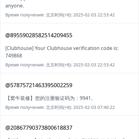
anyone.
Время получения: 北京时间(+8): 2025-02-03 22:53:42
@89559028582514209455
[Clubhouse] Your Clubhouse verification code is:
749868
Время получения: 北京时间(+8): 2025-02-03 22:53:42
@57875721463395002259
【窝牛装修】您的注册验证码为：9941。
Время получения: 北京时间(+8): 2025-02-03 07:40:22
@20867790373800618837