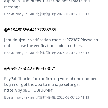
expire in 10 minutes. Please do not reply to this
message.
Время получения: 北京时间(+8): 2025-03-09 20:53:13
@51348065644177285385
[doudou]Your verification code is: 972387 Please do
not disclose the verification code to others.
Время получения: 北京时间(+8): 2025-03-09 20:53:13
@96857350427090373071
PayPal: Thanks for confirming your phone number.
Log in or get the app to manage settings:
https://py.pl/OHQ8rU0MFf
Время получения: 北京时间(+8): 2025-03-07 20:41:13