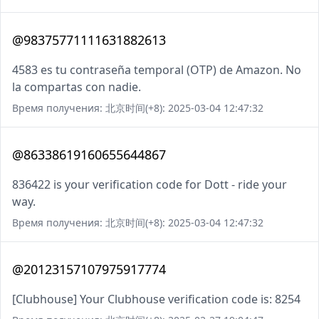
@98375771111631882613
4583 es tu contraseña temporal (OTP) de Amazon. No
la compartas con nadie.
Время получения: 北京时间(+8): 2025-03-04 12:47:32
@86338619160655644867
836422 is your verification code for Dott - ride your
way.
Время получения: 北京时间(+8): 2025-03-04 12:47:32
@20123157107975917774
[Clubhouse] Your Clubhouse verification code is: 8254