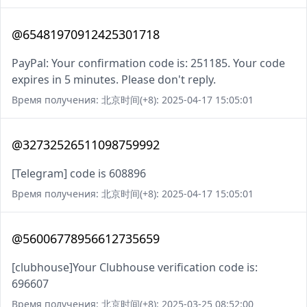
@65481970912425301718
PayPal: Your confirmation code is: 251185. Your code
expires in 5 minutes. Please don't reply.
Время получения: 北京时间(+8): 2025-04-17 15:05:01
@32732526511098759992
[Telegram] code is 608896
Время получения: 北京时间(+8): 2025-04-17 15:05:01
@56006778956612735659
[clubhouse]Your Clubhouse verification code is:
696607
Время получения: 北京时间(+8): 2025-03-25 08:52:00