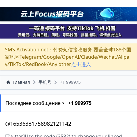
SMS-Activation.net：付费短信接收服务 覆盖全球188个国
家地区Telegram/Google/OpenAI/Claude/Wechat/Alipa
y/TikTok/RedBook/Any other
点击进入
Главная
手机号
+1 999975
Последнее сообщение >
+1 999975
@16536381758982121142
[Twitter]Use the code (3582) to change your linked