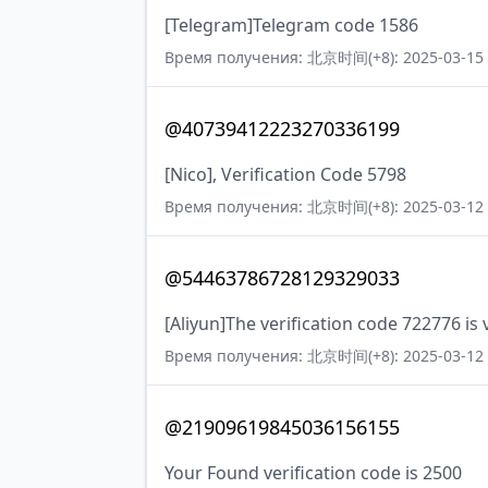
[Telegram]Telegram code 1586
Время получения: 北京时间(+8): 2025-03-15 
@40739412223270336199
[Nico], Verification Code 5798
Время получения: 北京时间(+8): 2025-03-12 
@54463786728129329033
[Aliyun]The verification code 722776 is 
Время получения: 北京时间(+8): 2025-03-12 
@21909619845036156155
Your Found verification code is 2500