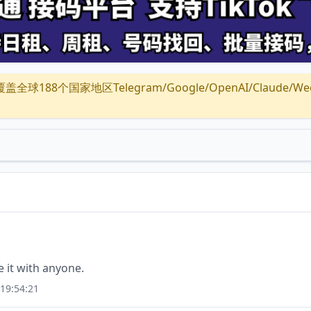
全球188个国家地区Telegram/Google/OpenAI/Claude/Wechat/
e it with anyone.
19:54:21