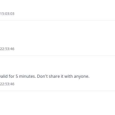
15:03:03
22:53:46
valid for 5 minutes. Don't share it with anyone.
22:53:46