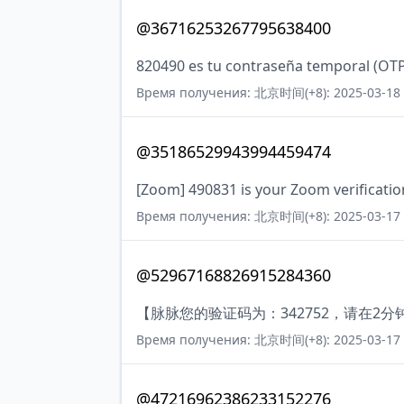
@36716253267795638400
820490 es tu contraseña temporal (OTP
Время получения: 北京时间(+8): 2025-03-18 
@35186529943994459474
[Zoom] 490831 is your Zoom verificatio
Время получения: 北京时间(+8): 2025-03-17 
@52967168826915284360
【脉脉您的验证码为：342752，请在2
Время получения: 北京时间(+8): 2025-03-17 
@47216962386233152276