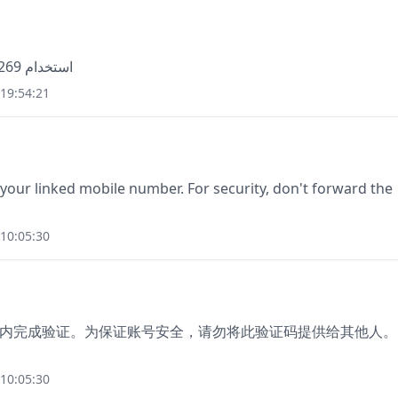
استخدام 6269 للتحقق من معرّف متصل سكايب الخاص بك
19:54:21
 your linked mobile number. For security, don't forward the
10:05:30
5分钟内完成验证。为保证账号安全，请勿将此验证码提供给其他人。
10:05:30