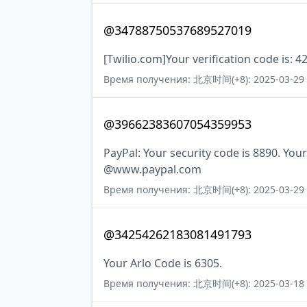
@34788750537689527019
[Twilio.com]Your verification code is: 4
Время получения: 北京时间(+8): 2025-03-29 
@39662383607054359953
PayPal: Your security code is 8890. Your
@www.paypal.com
Время получения: 北京时间(+8): 2025-03-29 
@34254262183081491793
Your Arlo Code is 6305.
Время получения: 北京时间(+8): 2025-03-18 