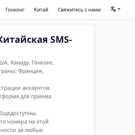
Гонконг
Китай
Свяжитесь с нами
Китайская SMS-
А, Канаду, Гонконг,
траны: Франция,
страции аккаунтов.
атформа для приема
общедоступны,
те номера на этой
нности за любые