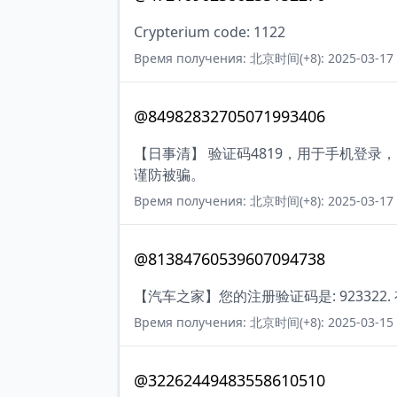
Crypterium code: 1122
Время получения: 北京时间(+8): 2025-03-17 
@84982832705071993406
【日事清】 验证码4819，用于手机登
谨防被骗。
Время получения: 北京时间(+8): 2025-03-17 
@81384760539607094738
【汽车之家】您的注册验证码是: 923322.
Время получения: 北京时间(+8): 2025-03-15 
@32262449483558610510