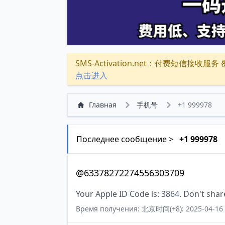
SMS-Activation.net：付费短信接收服务 覆盖
点击进入
Главная
手机号
+1 999978
Последнее сообщение >
+1 999978
@63378272274556303709
Your Apple ID Code is: 3864. Don't shar
Время получения: 北京时间(+8): 2025-04-16 