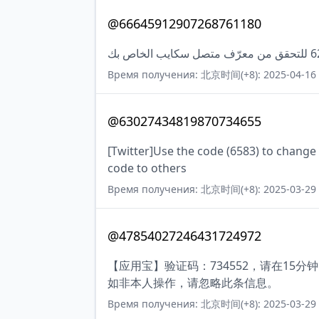
@66645912907268761180
Время получения: 北京时间(+8): 2025-04-16 
@63027434819870734655
[Twitter]Use the code (6583) to change
code to others
Время получения: 北京时间(+8): 2025-03-29 
@47854027246431724972
【应用宝】验证码：734552，请在1
如非本人操作，请忽略此条信息。
Время получения: 北京时间(+8): 2025-03-29 