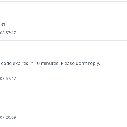
231
08:57:47
 code expires in 10 minutes. Please don't reply.
08:57:47
07:20:09