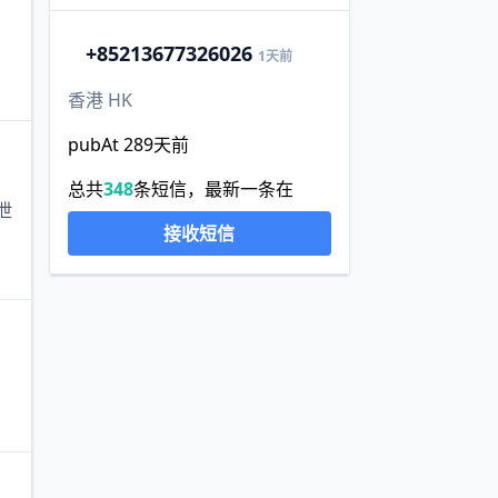
+852
13677326026
1天前
香港 HK
pubAt 289天前
总共
348
条短信，最新一条在
泄
接收短信