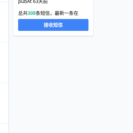
pubAt 63天前
总共
308
条短信，最新一条在
接收短信