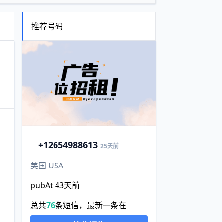
推荐号码
+1
2654988613
25天前
美国 USA
pubAt 43天前
总共
76
条短信，最新一条在