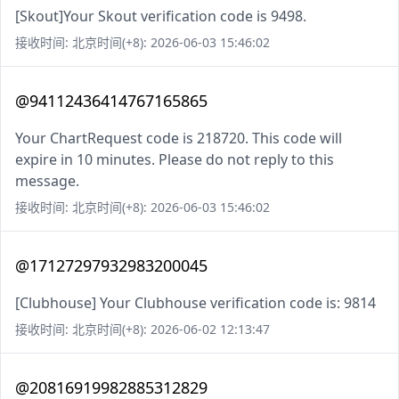
[Skout]Your Skout verification code is 9498.
接收时间: 北京时间(+8): 2026-06-03 15:46:02
@94112436414767165865
Your ChartRequest code is 218720. This code will
expire in 10 minutes. Please do not reply to this
message.
接收时间: 北京时间(+8): 2026-06-03 15:46:02
@17127297932983200045
[Clubhouse] Your Clubhouse verification code is: 9814
接收时间: 北京时间(+8): 2026-06-02 12:13:47
@20816919982885312829