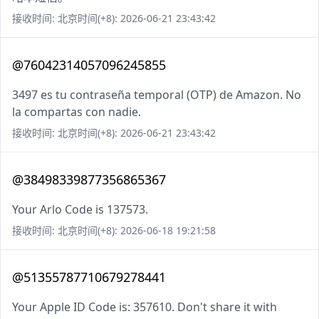
接收时间: 北京时间(+8): 2026-06-21 23:43:42
@76042314057096245855
3497 es tu contraseña temporal (OTP) de Amazon. No
la compartas con nadie.
接收时间: 北京时间(+8): 2026-06-21 23:43:42
@38498339877356865367
Your Arlo Code is 137573.
接收时间: 北京时间(+8): 2026-06-18 19:21:58
@51355787710679278441
Your Apple ID Code is: 357610. Don't share it with