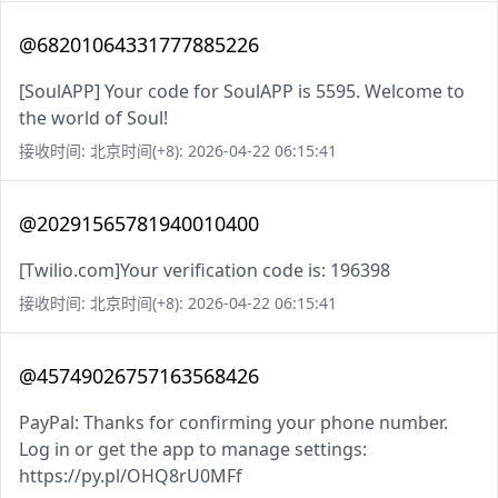
@68201064331777885226
[SoulAPP] Your code for SoulAPP is 5595. Welcome to
the world of Soul!
接收时间: 北京时间(+8): 2026-04-22 06:15:41
@20291565781940010400
[Twilio.com]Your verification code is: 196398
接收时间: 北京时间(+8): 2026-04-22 06:15:41
@45749026757163568426
PayPal: Thanks for confirming your phone number.
Log in or get the app to manage settings:
https://py.pl/OHQ8rU0MFf