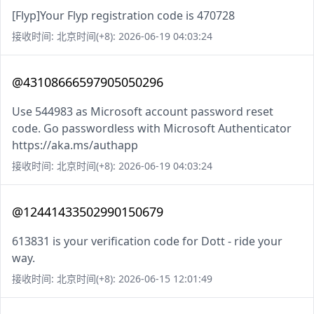
[Flyp]Your Flyp registration code is 470728
接收时间: 北京时间(+8): 2026-06-19 04:03:24
@43108666597905050296
Use 544983 as Microsoft account password reset
code. Go passwordless with Microsoft Authenticator
https://aka.ms/authapp
接收时间: 北京时间(+8): 2026-06-19 04:03:24
@12441433502990150679
613831 is your verification code for Dott - ride your
way.
接收时间: 北京时间(+8): 2026-06-15 12:01:49