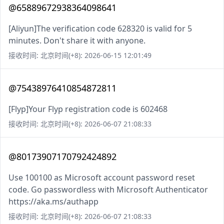
@65889672938364098641
[Aliyun]The verification code 628320 is valid for 5
minutes. Don't share it with anyone.
接收时间: 北京时间(+8): 2026-06-15 12:01:49
@75438976410854872811
[Flyp]Your Flyp registration code is 602468
接收时间: 北京时间(+8): 2026-06-07 21:08:33
@80173907170792424892
Use 100100 as Microsoft account password reset
code. Go passwordless with Microsoft Authenticator
https://aka.ms/authapp
接收时间: 北京时间(+8): 2026-06-07 21:08:33