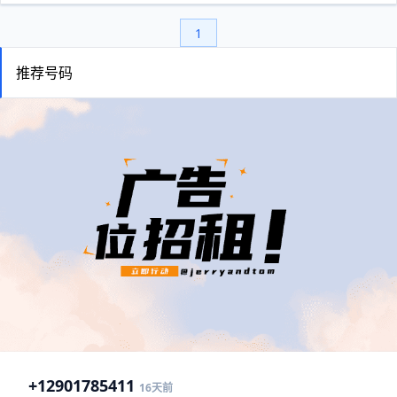
1
推荐号码
+1
2901785411
16天前