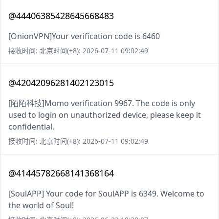
@44406385428645668483
[OnionVPN]Your verification code is 6460
接收时间: 北京时间(+8): 2026-07-11 09:02:49
@42042096281402123015
[陌陌科技]Momo verification 9967. The code is only
used to login on unauthorized device, please keep it
confidential.
接收时间: 北京时间(+8): 2026-07-11 09:02:49
@41445782668141368164
[SoulAPP] Your code for SoulAPP is 6349. Welcome to
the world of Soul!