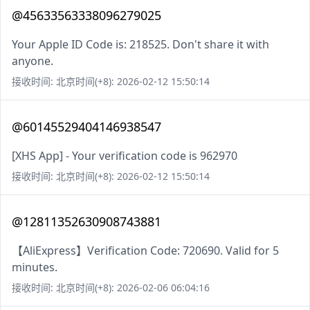
@45633563338096279025
Your Apple ID Code is: 218525. Don't share it with
anyone.
接收时间: 北京时间(+8): 2026-02-12 15:50:14
@60145529404146938547
[XHS App] - Your verification code is 962970
接收时间: 北京时间(+8): 2026-02-12 15:50:14
@12811352630908743881
【AliExpress】Verification Code: 720690. Valid for 5
minutes.
接收时间: 北京时间(+8): 2026-02-06 06:04:16