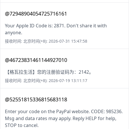
@72948904054725716161
Your Apple ID Code is: 2871. Don't share it with
anyone.
接收时间: 北京时间(+8): 2026-07-31 15:47:58
@46723831461144927010
【格瓦拉生活】您的注册验证码为：2142。
接收时间: 北京时间(+8): 2026-07-19 13:11:17
@52551815336815683118
Enter your code on the PayPal website. CODE: 985236.
Msg and data rates may apply. Reply HELP for help,
STOP to cancel.