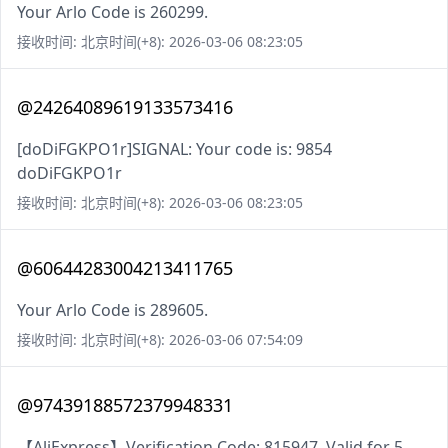
Your Arlo Code is 260299.
接收时间: 北京时间(+8): 2026-03-06 08:23:05
@24264089619133573416
[doDiFGKPO1r]SIGNAL: Your code is: 9854
doDiFGKPO1r
接收时间: 北京时间(+8): 2026-03-06 08:23:05
@60644283004213411765
Your Arlo Code is 289605.
接收时间: 北京时间(+8): 2026-03-06 07:54:09
@97439188572379948331
【AliExpress】Verification Code: 815947. Valid for 5