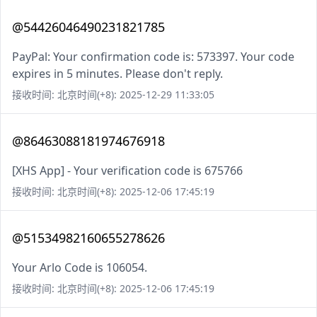
@54426046490231821785
PayPal: Your confirmation code is: 573397. Your code
expires in 5 minutes. Please don't reply.
接收时间: 北京时间(+8): 2025-12-29 11:33:05
@86463088181974676918
[XHS App] - Your verification code is 675766
接收时间: 北京时间(+8): 2025-12-06 17:45:19
@51534982160655278626
Your Arlo Code is 106054.
接收时间: 北京时间(+8): 2025-12-06 17:45:19