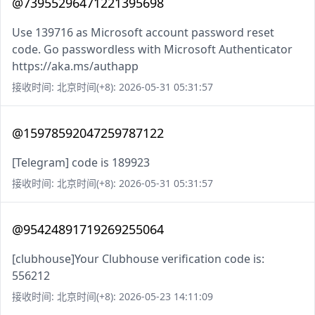
@73955296471221395698
Use 139716 as Microsoft account password reset
code. Go passwordless with Microsoft Authenticator
https://aka.ms/authapp
接收时间: 北京时间(+8): 2026-05-31 05:31:57
@15978592047259787122
[Telegram] code is 189923
接收时间: 北京时间(+8): 2026-05-31 05:31:57
@95424891719269255064
[clubhouse]Your Clubhouse verification code is:
556212
接收时间: 北京时间(+8): 2026-05-23 14:11:09