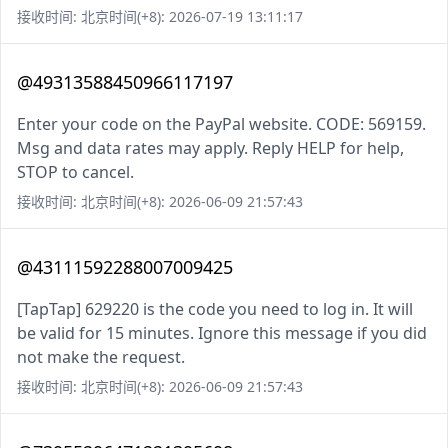
接收时间: 北京时间(+8): 2026-07-19 13:11:17
@49313588450966117197
Enter your code on the PayPal website. CODE: 569159.
Msg and data rates may apply. Reply HELP for help,
STOP to cancel.
接收时间: 北京时间(+8): 2026-06-09 21:57:43
@43111592288007009425
[TapTap] 629220 is the code you need to log in. It will
be valid for 15 minutes. Ignore this message if you did
not make the request.
接收时间: 北京时间(+8): 2026-06-09 21:57:43