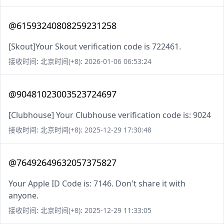
@61593240808259231258
[Skout]Your Skout verification code is 722461.
接收时间: 北京时间(+8): 2026-01-06 06:53:24
@90481023003523724697
[Clubhouse] Your Clubhouse verification code is: 9024
接收时间: 北京时间(+8): 2025-12-29 17:30:48
@76492649632057375827
Your Apple ID Code is: 7146. Don't share it with
anyone.
接收时间: 北京时间(+8): 2025-12-29 11:33:05