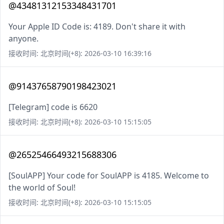
@43481312153348431701
Your Apple ID Code is: 4189. Don't share it with
anyone.
接收时间: 北京时间(+8): 2026-03-10 16:39:16
@91437658790198423021
[Telegram] code is 6620
接收时间: 北京时间(+8): 2026-03-10 15:15:05
@26525466493215688306
[SoulAPP] Your code for SoulAPP is 4185. Welcome to
the world of Soul!
接收时间: 北京时间(+8): 2026-03-10 15:15:05