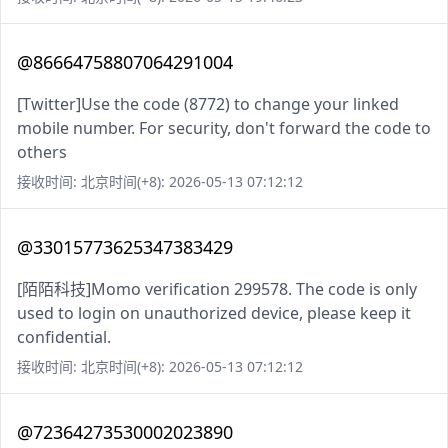
@86664758807064291004
[Twitter]Use the code (8772) to change your linked
mobile number. For security, don't forward the code to
others
接收时间: 北京时间(+8): 2026-05-13 07:12:12
@33015773625347383429
[陌陌科技]Momo verification 299578. The code is only
used to login on unauthorized device, please keep it
confidential.
接收时间: 北京时间(+8): 2026-05-13 07:12:12
@72364273530002023890