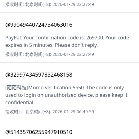
接收时间: 北京时间(+8): 2026-01-29 22:27:49
@99049440724734063016
PayPal: Your confirmation code is: 269700. Your code
expires in 5 minutes. Please don't reply.
接收时间: 北京时间(+8): 2026-01-29 22:27:49
@32997434597832468158
[陌陌科技]Momo verification 5650. The code is only
used to login on unauthorized device, please keep it
confidential.
接收时间: 北京时间(+8): 2026-01-29 06:49:59
@51435706255947910510