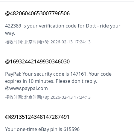
@48206040653007796506
422389 is your verification code for Dott - ride your
way.
接收时间: 北京时间(+8): 2026-02-13 17:24:13
@16932442149930346030
PayPal: Your security code is 147161. Your code
expires in 10 minutes. Please don't reply.
@www.paypal.com
接收时间: 北京时间(+8): 2026-02-13 17:24:13
@89135124348147287491
Your one-time eBay pin is 615596