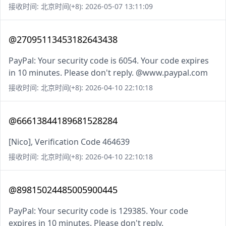
接收时间: 北京时间(+8): 2026-05-07 13:11:09
@27095113453182643438
PayPal: Your security code is 6054. Your code expires
in 10 minutes. Please don't reply. @www.paypal.com
接收时间: 北京时间(+8): 2026-04-10 22:10:18
@66613844189681528284
[Nico], Verification Code 464639
接收时间: 北京时间(+8): 2026-04-10 22:10:18
@89815024485005900445
PayPal: Your security code is 129385. Your code
expires in 10 minutes. Please don't reply.