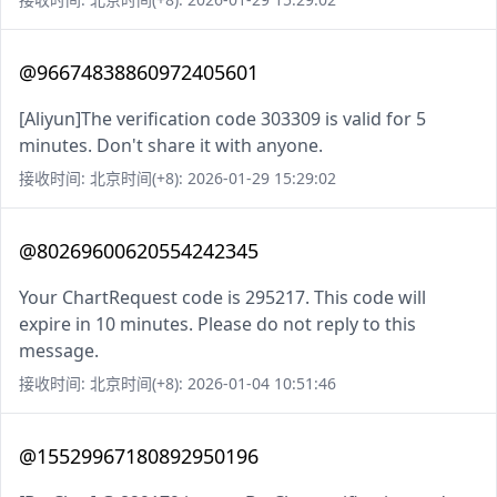
@96674838860972405601
[Aliyun]The verification code 303309 is valid for 5
minutes. Don't share it with anyone.
接收时间: 北京时间(+8): 2026-01-29 15:29:02
@80269600620554242345
Your ChartRequest code is 295217. This code will
expire in 10 minutes. Please do not reply to this
message.
接收时间: 北京时间(+8): 2026-01-04 10:51:46
@15529967180892950196