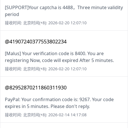
[SUPPORT]Your captcha is 4488，Three minute validity
period
接收时间: 北京时间(+8): 2026-02-20 12:07:10
@41907240377553802234
[Malus] Your verification code is 8400. You are
registering Now, code will expired After 5 minutes.
接收时间: 北京时间(+8): 2026-02-20 12:07:10
@82952870211860311930
PayPal: Your confirmation code is: 9267. Your code
expires in 5 minutes. Please don't reply.
接收时间: 北京时间(+8): 2026-02-14 14:17:08