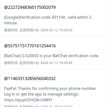
@22272948360175002079
[Google]Verification code: 831104 , valid within 5
minute
接收时间: 北京时间(+8): 2026-02-12 19:29:43
@55751151770161254416
[BatChat] G-520032 is your BatChat verification code.
接收时间: 北京时间(+8): 2026-02-12 19:29:43
@11463313285656040332
PayPal: Thanks for confirming your phone number.
Log in or get the app to manage settings:
https://py.pl/OHQ8rU0MFf
接收时间: 北京时间(+8): 2026-01-29 15:29:02