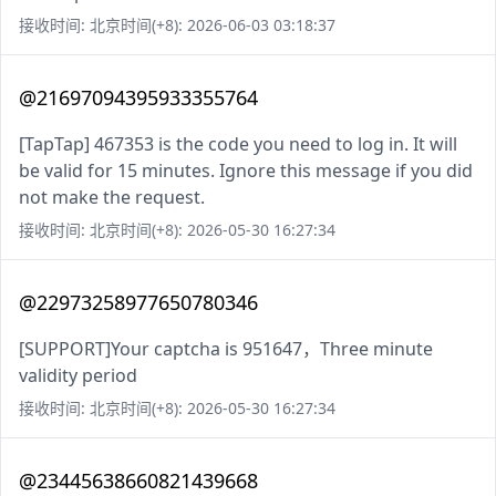
接收时间: 北京时间(+8): 2026-06-03 03:18:37
@21697094395933355764
[TapTap] 467353 is the code you need to log in. It will
be valid for 15 minutes. Ignore this message if you did
not make the request.
接收时间: 北京时间(+8): 2026-05-30 16:27:34
@22973258977650780346
[SUPPORT]Your captcha is 951647，Three minute
validity period
接收时间: 北京时间(+8): 2026-05-30 16:27:34
@23445638660821439668