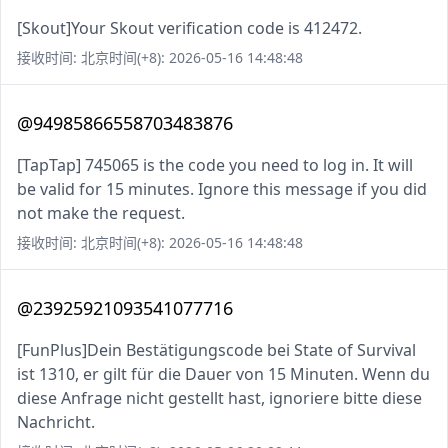
[Skout]Your Skout verification code is 412472.
接收时间: 北京时间(+8): 2026-05-16 14:48:48
@94985866558703483876
[TapTap] 745065 is the code you need to log in. It will
be valid for 15 minutes. Ignore this message if you did
not make the request.
接收时间: 北京时间(+8): 2026-05-16 14:48:48
@23925921093541077716
[FunPlus]Dein Bestätigungscode bei State of Survival
ist 1310, er gilt für die Dauer von 15 Minuten. Wenn du
diese Anfrage nicht gestellt hast, ignoriere bitte diese
Nachricht.