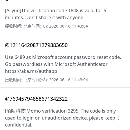
[Aliyun]The verification code 1848 is valid for 5
minutes. Don't share it with anyone.
接收时间: 北京时间(+8): 2026-06-16 11:43:04
@12116420871279883650
Use 6489 as Microsoft account password reset code.
Go passwordless with Microsoft Authenticator
https://aka.ms/authapp
接收时间: 北京时间(+8): 2026-06-16 11:43:04
@76945794858671342322
[陌陌科技]Momo verification 3295. The code is only
used to login on unauthorized device, please keep it
confidential.