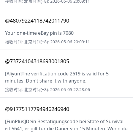
接收时间: 北京时间(+8): 2026-05-06 20:09:11
@48079224118742011790
Your one-time eBay pin is 7080
接收时间: 北京时间(+8): 2026-05-06 20:09:11
@73724104318693001805
[Aliyun]The verification code 2619 is valid for 5
minutes. Don't share it with anyone.
接收时间: 北京时间(+8): 2026-05-05 22:28:06
@91775117794946246940
[FunPlus]Dein Bestätigungscode bei State of Survival
ist 5641, er gilt für die Dauer von 15 Minuten. Wenn du