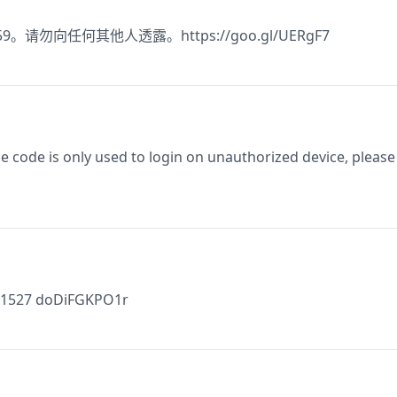
3559。请勿向任何其他人透露。https://goo.gl/UERgF7
ode is only used to login on unauthorized device, please
571527 doDiFGKPO1r