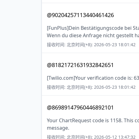
@90204257113440461426
[FunPlus]Dein Bestätigungscode bei Stat
Wenn du diese Anfrage nicht gestellt ha
接收时间: 北京时间(+8): 2026-05-23 18:01:42
@81821721631932842651
[Twilio.com]Your verification code is: 6
接收时间: 北京时间(+8): 2026-05-23 18:01:42
@86989147960446892101
Your ChartRequest code is 1158. This cod
message.
接收时间: 北京时间(+8): 2026-05-12 13:47:32