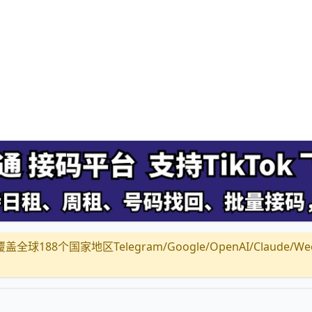
全球188个国家地区Telegram/Google/OpenAI/Claude/Wechat/