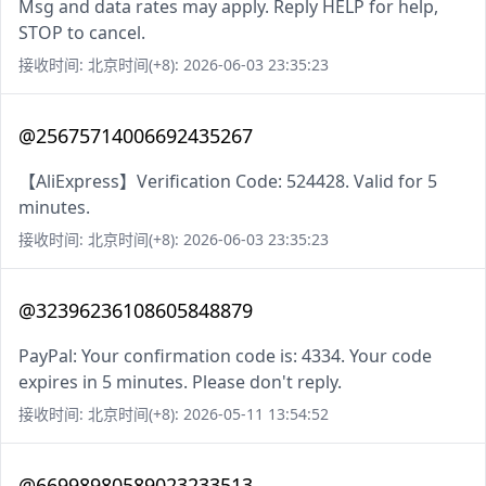
Msg and data rates may apply. Reply HELP for help,
STOP to cancel.
接收时间: 北京时间(+8): 2026-06-03 23:35:23
@25675714006692435267
【AliExpress】Verification Code: 524428. Valid for 5
minutes.
接收时间: 北京时间(+8): 2026-06-03 23:35:23
@32396236108605848879
PayPal: Your confirmation code is: 4334. Your code
expires in 5 minutes. Please don't reply.
接收时间: 北京时间(+8): 2026-05-11 13:54:52
@66998980589023233513