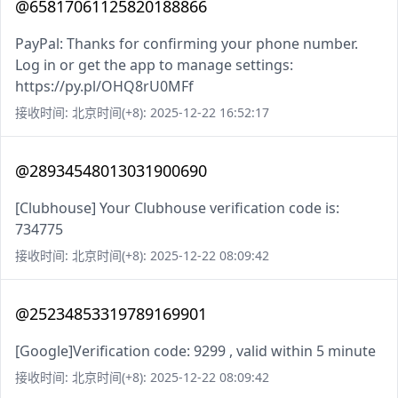
@65817061125820188866
PayPal: Thanks for confirming your phone number.
Log in or get the app to manage settings:
https://py.pl/OHQ8rU0MFf
接收时间: 北京时间(+8): 2025-12-22 16:52:17
@28934548013031900690
[Clubhouse] Your Clubhouse verification code is:
734775
接收时间: 北京时间(+8): 2025-12-22 08:09:42
@25234853319789169901
[Google]Verification code: 9299 , valid within 5 minute
接收时间: 北京时间(+8): 2025-12-22 08:09:42