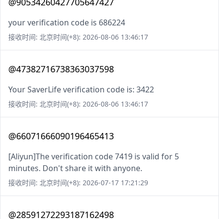
@90534260427705647427
your verification code is 686224
接收时间: 北京时间(+8): 2026-08-06 13:46:17
@47382716738363037598
Your SaverLife verification code is: 3422
接收时间: 北京时间(+8): 2026-08-06 13:46:17
@66071666090196465413
[Aliyun]The verification code 7419 is valid for 5
minutes. Don't share it with anyone.
接收时间: 北京时间(+8): 2026-07-17 17:21:29
@28591272293187162498