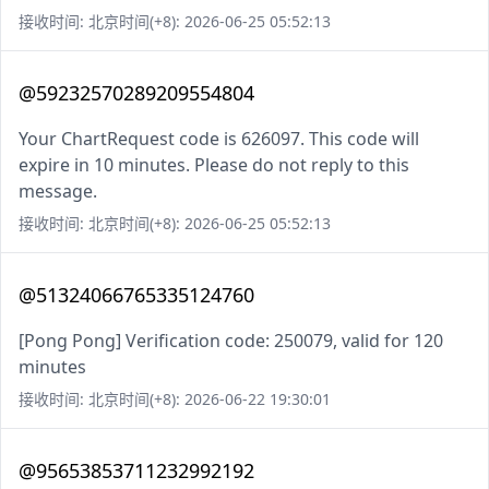
接收时间: 北京时间(+8): 2026-06-25 05:52:13
@59232570289209554804
Your ChartRequest code is 626097. This code will
expire in 10 minutes. Please do not reply to this
message.
接收时间: 北京时间(+8): 2026-06-25 05:52:13
@51324066765335124760
[Pong Pong] Verification code: 250079, valid for 120
minutes
接收时间: 北京时间(+8): 2026-06-22 19:30:01
@95653853711232992192