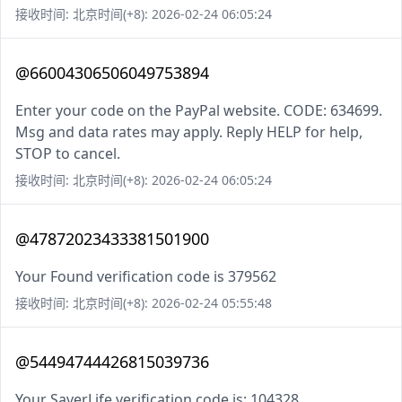
接收时间: 北京时间(+8): 2026-02-24 06:05:24
@66004306506049753894
Enter your code on the PayPal website. CODE: 634699.
Msg and data rates may apply. Reply HELP for help,
STOP to cancel.
接收时间: 北京时间(+8): 2026-02-24 06:05:24
@47872023433381501900
Your Found verification code is 379562
接收时间: 北京时间(+8): 2026-02-24 05:55:48
@54494744426815039736
Your SaverLife verification code is: 104328