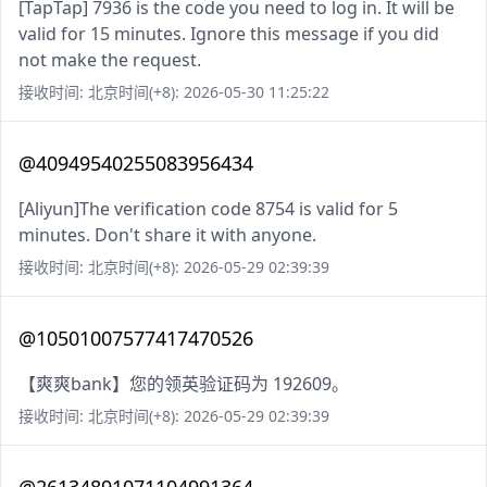
[TapTap] 7936 is the code you need to log in. It will be
valid for 15 minutes. Ignore this message if you did
not make the request.
接收时间: 北京时间(+8): 2026-05-30 11:25:22
@40949540255083956434
[Aliyun]The verification code 8754 is valid for 5
minutes. Don't share it with anyone.
接收时间: 北京时间(+8): 2026-05-29 02:39:39
@10501007577417470526
【爽爽bank】您的领英验证码为 192609。
接收时间: 北京时间(+8): 2026-05-29 02:39:39