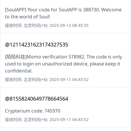
[SoulAPP] Your code for SoulAPP is 388730. Welcome
to the world of Soul!
接收时间: 北京时间(+8): 2025-09-13 08:45:35
@12114231623174327535
[陌陌科技]Momo verification 578982. The code is only
used to login on unauthorized device, please keep it
confidential.
接收时间: 北京时间(+8): 2025-09-11 04:43:52
@81558240649778664564
Crypterium code: 745970
接收时间: 北京时间(+8): 2025-09-11 04:43:52