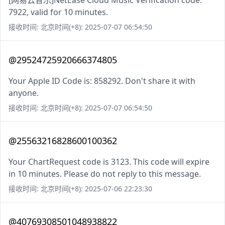
[网易云音乐]NetEase Cloud Music Verification code:
7922, valid for 10 minutes.
接收时间: 北京时间(+8): 2025-07-07 06:54:50
@29524725920666374805
Your Apple ID Code is: 858292. Don't share it with
anyone.
接收时间: 北京时间(+8): 2025-07-07 06:54:50
@25563216828600100362
Your ChartRequest code is 3123. This code will expire
in 10 minutes. Please do not reply to this message.
接收时间: 北京时间(+8): 2025-07-06 22:23:30
@40769308501048938822