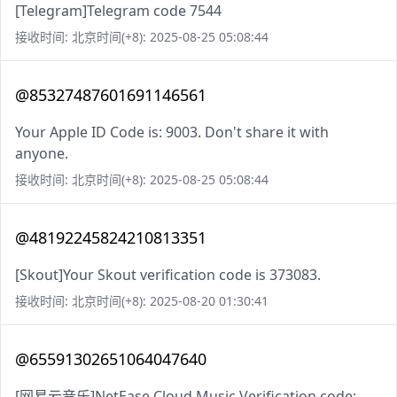
[Telegram]Telegram code 7544
接收时间: 北京时间(+8): 2025-08-25 05:08:44
@85327487601691146561
Your Apple ID Code is: 9003. Don't share it with
anyone.
接收时间: 北京时间(+8): 2025-08-25 05:08:44
@48192245824210813351
[Skout]Your Skout verification code is 373083.
接收时间: 北京时间(+8): 2025-08-20 01:30:41
@65591302651064047640
[网易云音乐]NetEase Cloud Music Verification code: