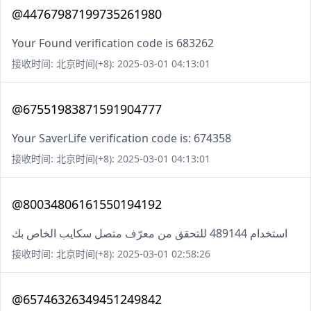
@44767987199735261980
Your Found verification code is 683262
接收时间: 北京时间(+8): 2025-03-01 04:13:01
@67551983871591904777
Your SaverLife verification code is: 674358
接收时间: 北京时间(+8): 2025-03-01 04:13:01
@80034806161550194192
استخدام 489144 للتحقق من معرّف متصل سكايب الخاص بك
接收时间: 北京时间(+8): 2025-03-01 02:58:26
@65746326349451249842