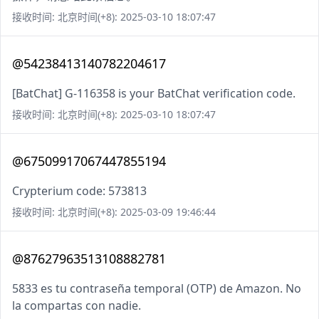
接收时间: 北京时间(+8): 2025-03-10 18:07:47
@54238413140782204617
[BatChat] G-116358 is your BatChat verification code.
接收时间: 北京时间(+8): 2025-03-10 18:07:47
@67509917067447855194
Crypterium code: 573813
接收时间: 北京时间(+8): 2025-03-09 19:46:44
@87627963513108882781
5833 es tu contraseña temporal (OTP) de Amazon. No
la compartas con nadie.