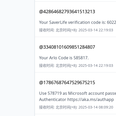
@42864682793641513213
Your SaverLife verification code is: 602
接收时间: 北京时间(+8): 2025-03-14 22:19:03
@33408101609851284807
Your Arlo Code is 585817.
接收时间: 北京时间(+8): 2025-03-14 22:19:03
@17867687647529675215
Use 578719 as Microsoft account pass
Authenticator https://aka.ms/authapp
接收时间: 北京时间(+8): 2025-03-14 08:09:20