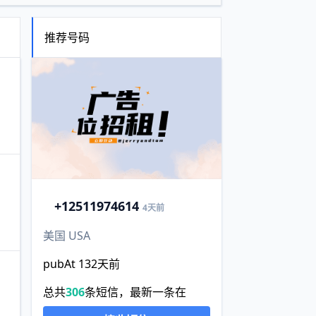
推荐号码
+1
2511974614
4天前
美国 USA
pubAt 132天前
总共
306
条短信，最新一条在