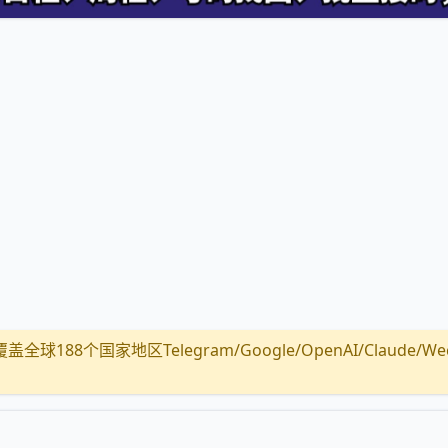
全球188个国家地区Telegram/Google/OpenAI/Claude/Wechat/