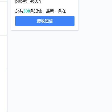
pubAt 146天前
总共
308
条短信，最新一条在
接收短信