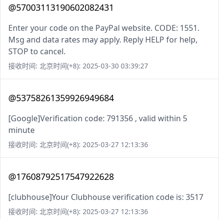
@57003113190602082431
Enter your code on the PayPal website. CODE: 1551.
Msg and data rates may apply. Reply HELP for help,
STOP to cancel.
接收时间: 北京时间(+8): 2025-03-30 03:39:27
@53758261359926949684
[Google]Verification code: 791356 , valid within 5
minute
接收时间: 北京时间(+8): 2025-03-27 12:13:36
@17608792517547922628
[clubhouse]Your Clubhouse verification code is: 3517
接收时间: 北京时间(+8): 2025-03-27 12:13:36