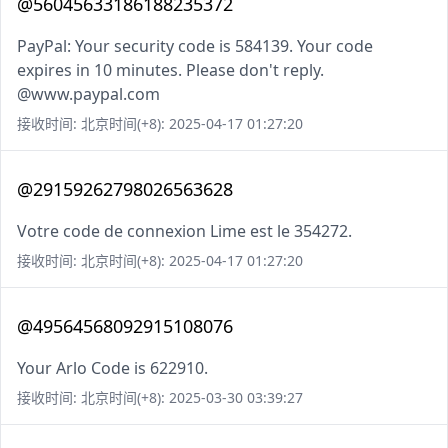
@56045633186188235372
PayPal: Your security code is 584139. Your code
expires in 10 minutes. Please don't reply.
@www.paypal.com
接收时间: 北京时间(+8): 2025-04-17 01:27:20
@29159262798026563628
Votre code de connexion Lime est le 354272.
接收时间: 北京时间(+8): 2025-04-17 01:27:20
@49564568092915108076
Your Arlo Code is 622910.
接收时间: 北京时间(+8): 2025-03-30 03:39:27