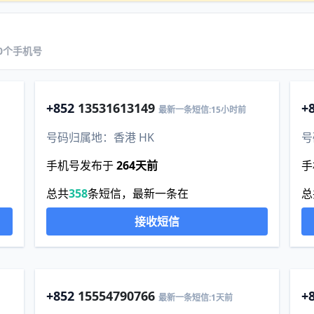
新20个手机号
+852
13531613149
+
最新一条短信:15小时前
号码归属地：香港 HK
号
手机号发布于
264天前
手
总共
358
条短信，最新一条在
总
接收短信
+852
15554790766
+
最新一条短信:1天前