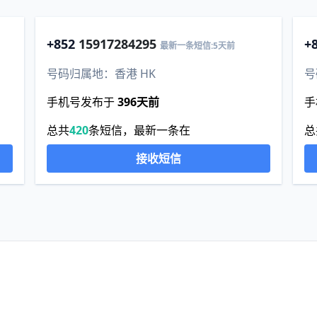
+852
15917284295
+
最新一条短信:5天前
号码归属地：香港 HK
号
手机号发布于
396天前
手
总共
420
条短信，最新一条在
总
接收短信