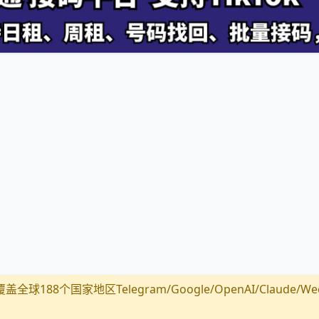
全球188个国家地区Telegram/Google/OpenAI/Claude/Wechat/