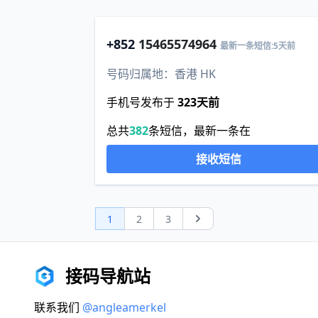
+852
15465574964
最新一条短信:5天前
号码归属地：香港 HK
手机号发布于
323天前
总共
382
条短信，最新一条在
接收短信
1
2
3
Next
接码导航站
联系我们
@angleamerkel