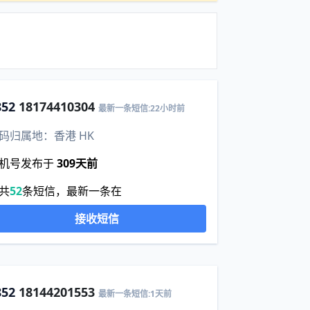
852
18174410304
最新一条短信:22小时前
码归属地：香港 HK
机号发布于
309天前
共
52
条短信，最新一条在
接收短信
852
18144201553
最新一条短信:1天前