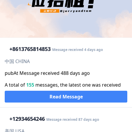
+86
13765814853
Message received 4 days ago
中国 CHINA
pubAt Message received 488 days ago
A total of
155
messages, the latest one was received
Read Message
+1
2934654246
Message received 87 days ago
美国 USA