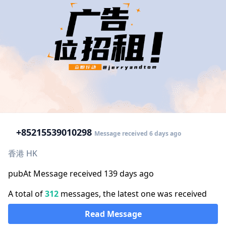
+852
15539010298
Message received 6 days ago
香港 HK
pubAt Message received 139 days ago
A total of
312
messages, the latest one was received
Read Message