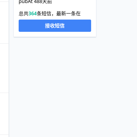
pubAt 488天前
总共
364
条短信，最新一条在
接收短信