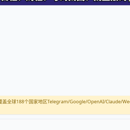
全球188个国家地区Telegram/Google/OpenAI/Claude/Wechat/