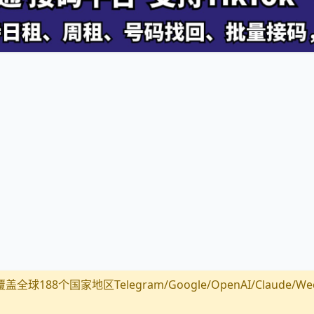
全球188个国家地区Telegram/Google/OpenAI/Claude/Wechat/