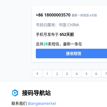
+86
18000003570
最新一条短信:4天前
号码归属地：中国 CHINA
手机号发布于
652天前
总共
28
条短信，最新一条在
接收短信
1
2
3
4
5
6
Previous
接码导航站
联系我们
@angleamerkel