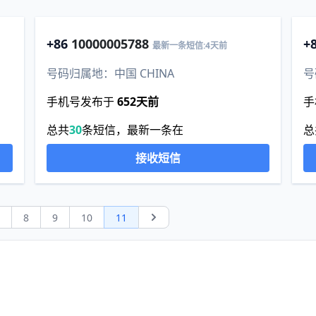
+86
10000005788
+
最新一条短信:4天前
号码归属地：中国 CHINA
号
手机号发布于
652天前
手
总共
30
条短信，最新一条在
总
接收短信
7
8
9
10
11
Next