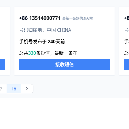
+86
13514000771
+
最新一条短信:5天前
号码归属地：中国 CHINA
号
手机号发布于
240天前
手
总共
330
条短信，最新一条在
总
接收短信
7
18
Next