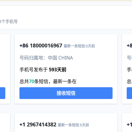
新20个手机号
+86
18000016967
+
最新一条短信:5天前
号码归属地：中国 CHINA
号
手机号发布于
593天前
手
总共
70
条短信，最新一条在
总
接收短信
+1
2967414382
+
最新一条短信:5天前