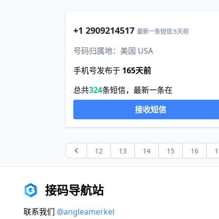
+1
2909214517
最新一条短信:5天前
号码归属地：美国 USA
手机号发布于
165天前
总共
324
条短信，最新一条在
接收短信
12
13
14
15
16
1
Previous
接码导航站
联系我们
@angleamerkel