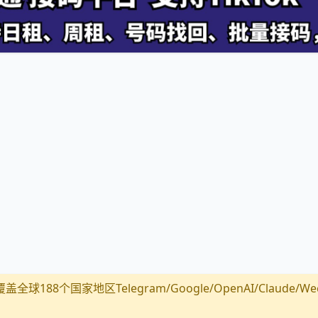
全球188个国家地区Telegram/Google/OpenAI/Claude/Wechat/