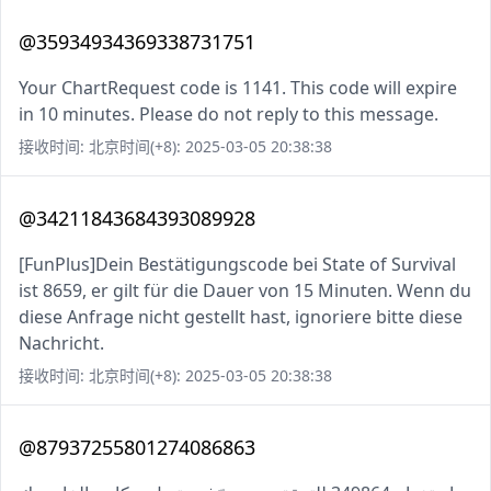
@35934934369338731751
Your ChartRequest code is 1141. This code will expire
in 10 minutes. Please do not reply to this message.
接收时间: 北京时间(+8): 2025-03-05 20:38:38
@34211843684393089928
[FunPlus]Dein Bestätigungscode bei State of Survival
ist 8659, er gilt für die Dauer von 15 Minuten. Wenn du
diese Anfrage nicht gestellt hast, ignoriere bitte diese
Nachricht.
接收时间: 北京时间(+8): 2025-03-05 20:38:38
@87937255801274086863