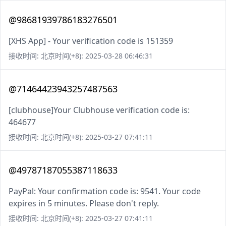
@98681939786183276501
[XHS App] - Your verification code is 151359
接收时间: 北京时间(+8): 2025-03-28 06:46:31
@71464423943257487563
[clubhouse]Your Clubhouse verification code is:
464677
接收时间: 北京时间(+8): 2025-03-27 07:41:11
@49787187055387118633
PayPal: Your confirmation code is: 9541. Your code
expires in 5 minutes. Please don't reply.
接收时间: 北京时间(+8): 2025-03-27 07:41:11