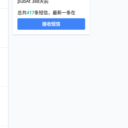
pubAt 388天前
总共
417
条短信，最新一条在
接收短信