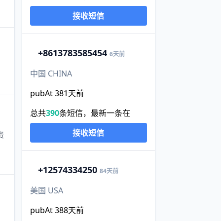
接收短信
+86
13783585454
6天前
中国 CHINA
pubAt 381天前
总共
390
条短信，最新一条在
接收短信
资
+1
2574334250
84天前
美国 USA
pubAt 388天前