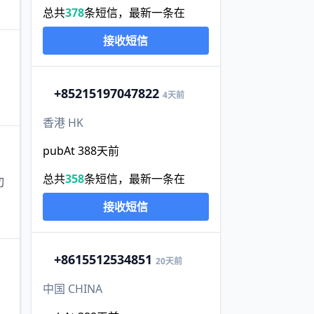
总共
378
条短信，最新一条在
接收短信
+852
15197047822
4天前
香港 HK
pubAt 388天前
总共
358
条短信，最新一条在
切
接收短信
+86
15512534851
20天前
中国 CHINA