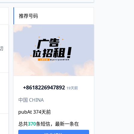
推荐号码
切
+86
18226947892
19天前
中国 CHINA
pubAt 374天前
总共
370
条短信，最新一条在