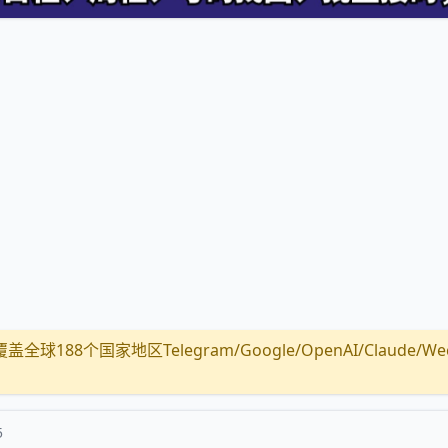
全球188个国家地区Telegram/Google/OpenAI/Claude/Wechat/
5