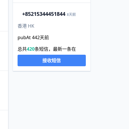
+852
15344451844
8天前
香港 HK
pubAt 442天前
总共
420
条短信，最新一条在
接收短信
。