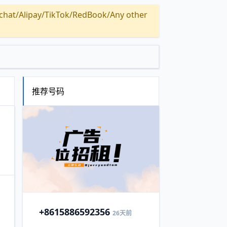
Alipay/TikTok/RedBook/Any other
推荐号码
+86
15886592356
26天前