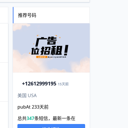
推荐号码
+1
2612999195
15天前
美国 USA
pubAt 233天前
总共
347
条短信，最新一条在