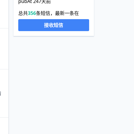
pubAt 247天前
总共
356
条短信，最新一条在
接收短信
请