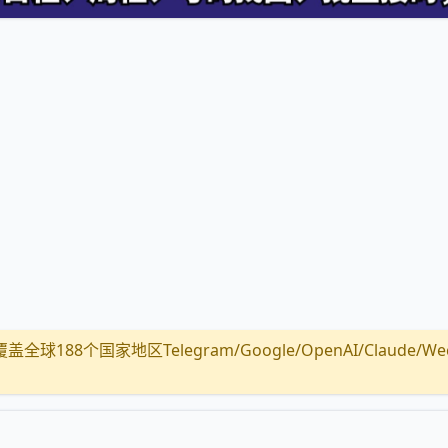
全球188个国家地区Telegram/Google/OpenAI/Claude/Wechat/