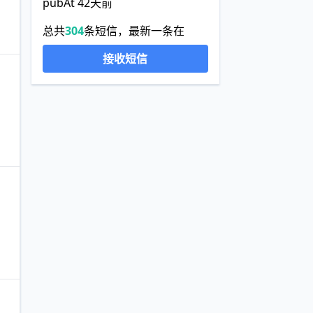
pubAt 42天前
总共
304
条短信，最新一条在
接收短信