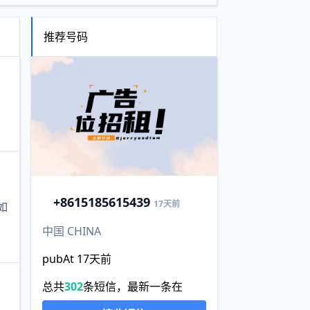
推荐号码
+86
15185615439
17天前
如
中国 CHINA
pubAt 17天前
总共
302
条短信，最新一条在