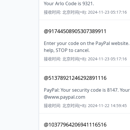
Your Arlo Code is 9321.
接收时间: 北京时间(+8): 2024-11-23 05:17:16
@91744508905307389911
Enter your code on the PayPal website.
help, STOP to cancel.
接收时间: 北京时间(+8): 2024-11-23 05:17:16
@51378921246292891116
PayPal: Your security code is 8147. Your
@www.paypal.com
接收时间: 北京时间(+8): 2024-11-22 14:59:45
@10377964206941116516