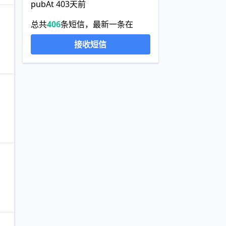
pubAt 403天前
总共
406
条短信，最新一条在
接收短信