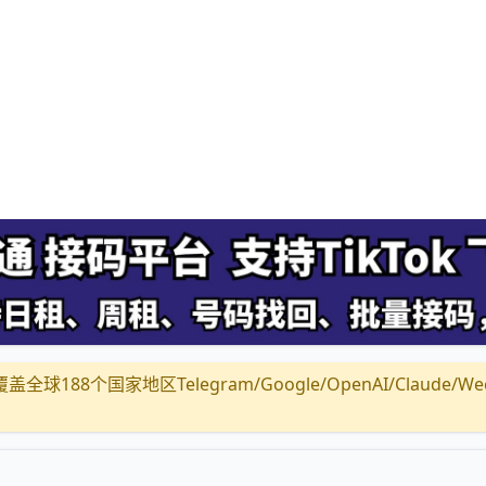
全球188个国家地区Telegram/Google/OpenAI/Claude/Wechat/