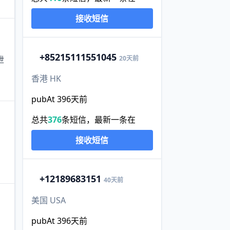
接收短信
+852
15111551045
20天前
泄
香港 HK
pubAt 396天前
总共
376
条短信，最新一条在
接收短信
+1
2189683151
40天前
美国 USA
pubAt 396天前