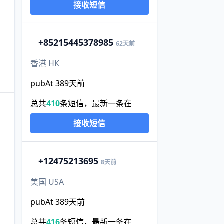
接收短信
+852
15445378985
62天前
香港 HK
pubAt 389天前
总共
410
条短信，最新一条在
接收短信
+1
2475213695
8天前
美国 USA
pubAt 389天前
总共
416
条短信，最新一条在