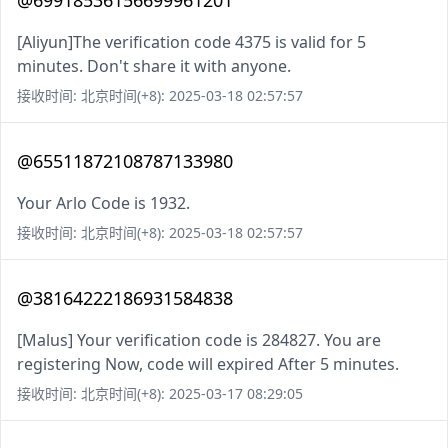
@69918536156699961201
[Aliyun]The verification code 4375 is valid for 5
minutes. Don't share it with anyone.
接收时间: 北京时间(+8): 2025-03-18 02:57:57
@65511872108787133980
Your Arlo Code is 1932.
接收时间: 北京时间(+8): 2025-03-18 02:57:57
@38164222186931584838
[Malus] Your verification code is 284827. You are
registering Now, code will expired After 5 minutes.
接收时间: 北京时间(+8): 2025-03-17 08:29:05