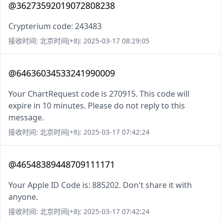
@36273592019072808238
Crypterium code: 243483
接收时间: 北京时间(+8): 2025-03-17 08:29:05
@64636034533241990009
Your ChartRequest code is 270915. This code will
expire in 10 minutes. Please do not reply to this
message.
接收时间: 北京时间(+8): 2025-03-17 07:42:24
@46548389448709111171
Your Apple ID Code is: 885202. Don't share it with
anyone.
接收时间: 北京时间(+8): 2025-03-17 07:42:24