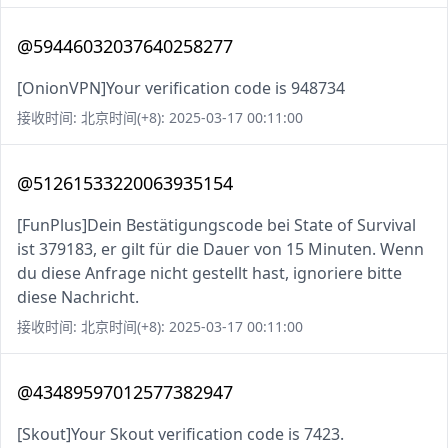
@59446032037640258277
[OnionVPN]Your verification code is 948734
接收时间: 北京时间(+8): 2025-03-17 00:11:00
@51261533220063935154
[FunPlus]Dein Bestätigungscode bei State of Survival
ist 379183, er gilt für die Dauer von 15 Minuten. Wenn
du diese Anfrage nicht gestellt hast, ignoriere bitte
diese Nachricht.
接收时间: 北京时间(+8): 2025-03-17 00:11:00
@43489597012577382947
[Skout]Your Skout verification code is 7423.