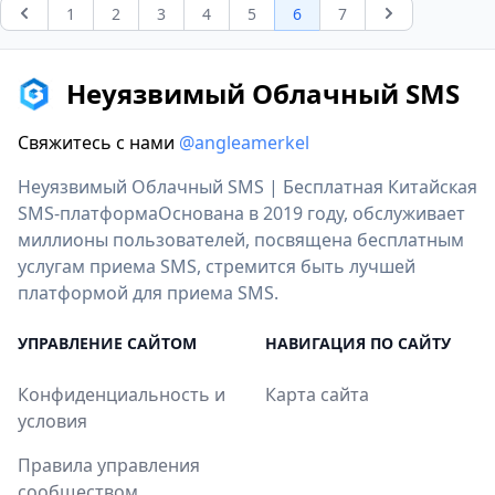
1
2
3
4
5
6
7
Previous
Next
Неуязвимый Облачный SMS
Свяжитесь с нами
@angleamerkel
Неуязвимый Облачный SMS | Бесплатная Китайская
SMS-платформаОснована в 2019 году, обслуживает
миллионы пользователей, посвящена бесплатным
услугам приема SMS, стремится быть лучшей
платформой для приема SMS.
УПРАВЛЕНИЕ САЙТОМ
НАВИГАЦИЯ ПО САЙТУ
Конфиденциальность и
Карта сайта
условия
Правила управления
сообществом