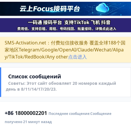
SMS-Activation.net：付费短信接收服务 覆盖全球188个国
家地区Telegram/Google/OpenAI/Claude/Wechat/Alipa
y/TikTok/RedBook/Any other
点击进入
Список сообщений
Советы: Этот сайт обновляет 20 номеров каждый
день в 8/11/14/17/20/23.
+86
18000002201
Последнее сообщение:Сообщение
получено 21 минут назад