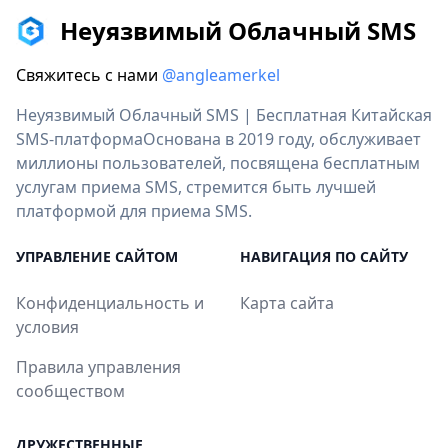
Неуязвимый Облачный SMS
Свяжитесь с нами
@angleamerkel
Неуязвимый Облачный SMS | Бесплатная Китайская
SMS-платформаОснована в 2019 году, обслуживает
миллионы пользователей, посвящена бесплатным
услугам приема SMS, стремится быть лучшей
платформой для приема SMS.
УПРАВЛЕНИЕ САЙТОМ
НАВИГАЦИЯ ПО САЙТУ
Конфиденциальность и
Карта сайта
условия
Правила управления
сообществом
ДРУЖЕСТВЕННЫЕ