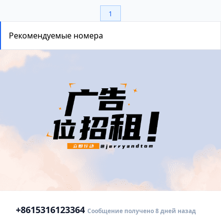
1
Рекомендуемые номера
+86
15316123364
Сообщение получено 8 дней назад