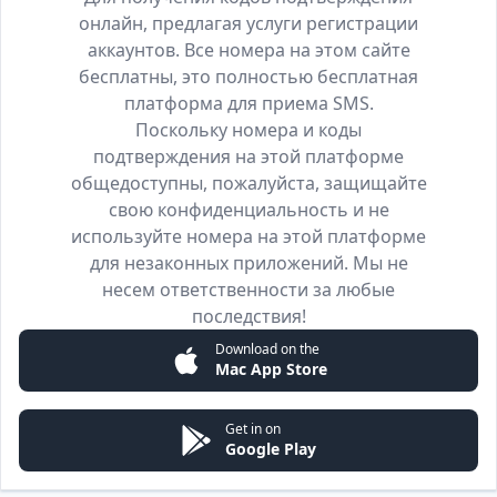
онлайн, предлагая услуги регистрации
аккаунтов. Все номера на этом сайте
бесплатны, это полностью бесплатная
платформа для приема SMS.
Поскольку номера и коды
подтверждения на этой платформе
общедоступны, пожалуйста, защищайте
свою конфиденциальность и не
используйте номера на этой платформе
для незаконных приложений. Мы не
несем ответственности за любые
последствия!
Download on the
Mac App Store
Get in on
Google Play