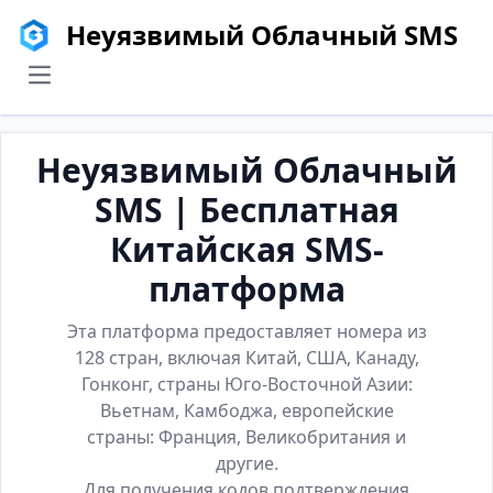
Неуязвимый Облачный SMS
menu
Неуязвимый Облачный
SMS | Бесплатная
Китайская SMS-
платформа
Эта платформа предоставляет номера из
128 стран, включая Китай, США, Канаду,
Гонконг, страны Юго-Восточной Азии:
Вьетнам, Камбоджа, европейские
страны: Франция, Великобритания и
другие.
Для получения кодов подтверждения