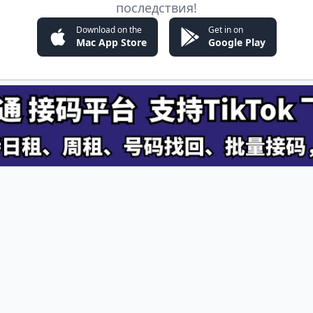
последствия!
Download on the
Get in on
Mac App Store
Google Play