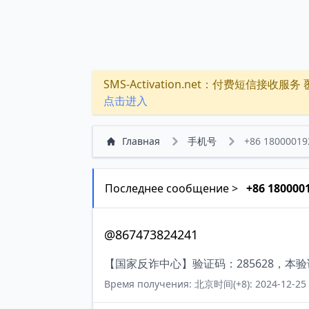
SMS-Activation.net：付费短信接收服务 覆盖
点击进入
Главная
手机号
+86 18000019
Последнее сообщение >
+86 180000
@867473824241
【国家反诈中心】验证码：285628，本
Время получения: 北京时间(+8): 2024-12-25 