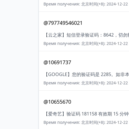
Время получения: 北京时间(+8): 2024-12-22 
@797749546021
【云之家】短信登录验证码：8642，切
Время получения: 北京时间(+8): 2024-12-22 
@10691737
【GOOGLE】您的验证码是 2285。如
Время получения: 北京时间(+8): 2024-12-22 
@10655670
【爱奇艺】验证码 181158 有效期 1
Время получения: 北京时间(+8): 2024-12-22 