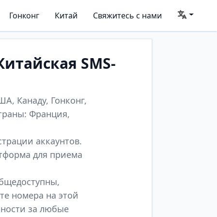
Гонконг
Китай
Свяжитесь с нами
Китайская SMS-
А, Канаду, Гонконг,
траны: Франция,
страции аккаунтов.
атформа для приема
общедоступны,
те номера на этой
нности за любые