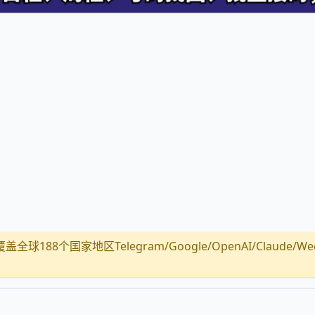
全球188个国家地区Telegram/Google/OpenAI/Claude/Wechat/