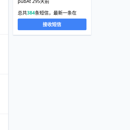
pubAt 295天前
总共
384
条短信，最新一条在
接收短信