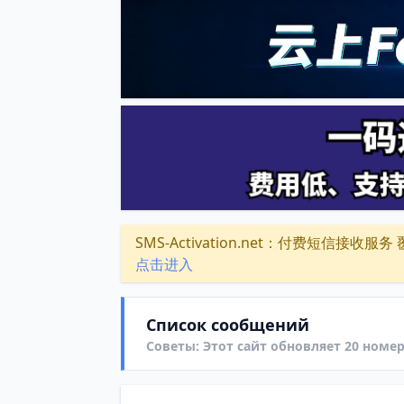
SMS-Activation.net：付费短信接收服务 覆盖
点击进入
Список сообщений
Советы: Этот сайт обновляет 20 номер