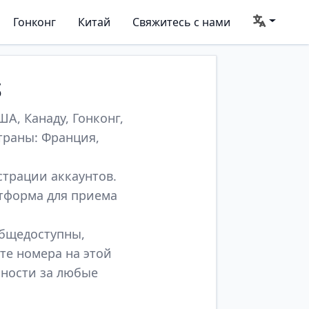
Гонконг
Китай
Свяжитесь с нами
S
А, Канаду, Гонконг,
траны: Франция,
страции аккаунтов.
атформа для приема
общедоступны,
те номера на этой
нности за любые