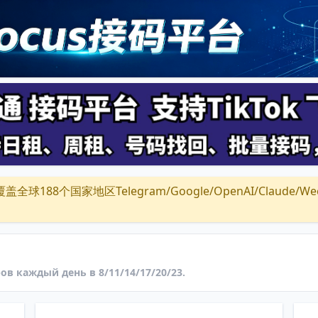
全球188个国家地区Telegram/Google/OpenAI/Claude/Wechat/
ов каждый день в 8/11/14/17/20/23.